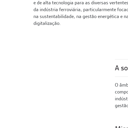
e de alta tecnologia para as diversas vertente
da indústria ferroviária, particularmente foca
na sustentabilidade, na gestão energética e n
digitalização.
A so
O âmb
compon
indúst
gestão