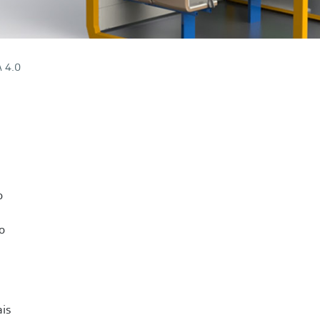
 4.0
o
o
ais