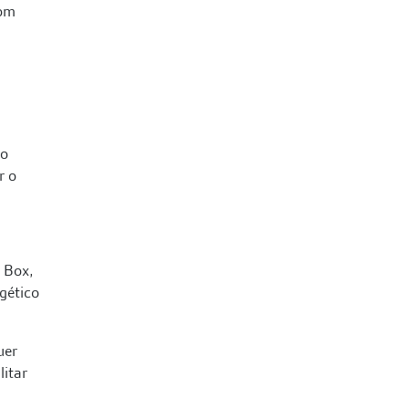
com
 o
r o
 Box,
gético
uer
litar