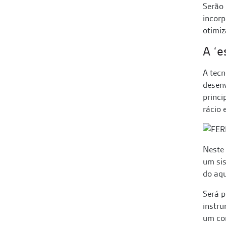
Serão 
incorp
otimiz
A ‘e
A tecn
desen
princi
rácio 
Neste
um sis
do aq
Será p
instru
um con