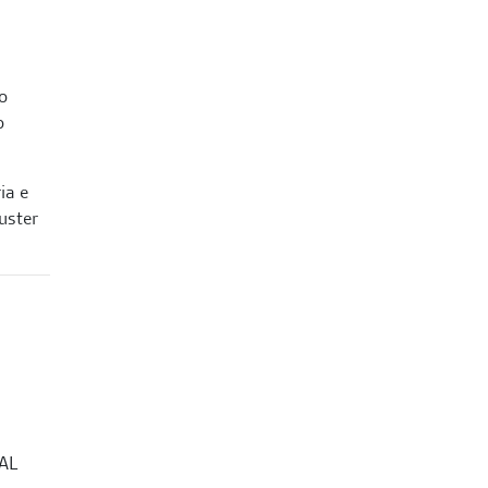
o
o
ia e
uster
AL