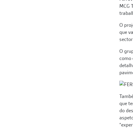
MCG Tr
trabal
O proj
que va
sector
O grup
como o
detalh
pavime
Também
que t
do des
aspeto
“exper