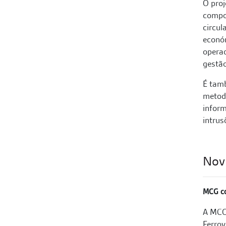
O proj
compo
circul
económ
operac
gestão
É tamb
metodo
inform
intrus
Nov
MCG co
A MCG 
Ferrov