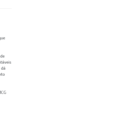
que
 de
ntáveis
 dá
eto
 MCG