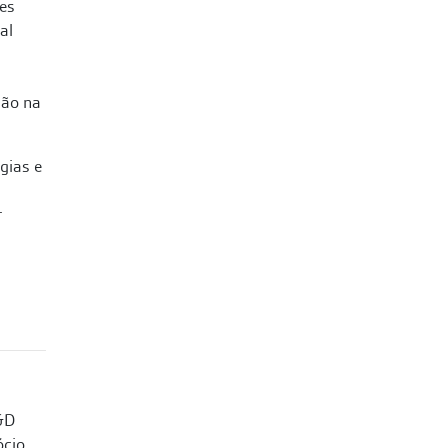
tes
al
são na
gias e
r
I&D
ócio