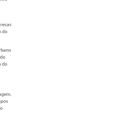
presas
o do
urbano
ido
o do
uagem,
mpos
do