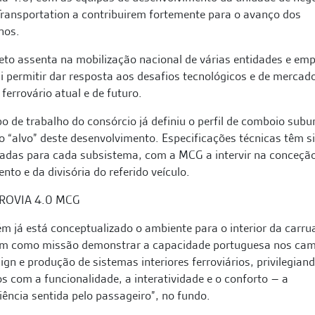
ansportation a contribuirem fortemente para o avanço dos
hos.
eto assenta na mobilização nacional de várias entidades e em
i permitir dar resposta aos desafios tecnológicos e de mercad
 ferrovário atual e de futuro.
o de trabalho do consórcio já definiu o perfil de comboio sub
 “alvo” deste desenvolvimento. Especificações técnicas têm s
adas para cada subsistema, com a MCG a intervir na conceçã
nto e da divisória do referido veículo.
 já está conceptualizado o ambiente para o interior da carr
em como missão demonstrar a capacidade portuguesa nos ca
ign e produção de sistemas interiores ferroviários, privilegian
s com a funcionalidade, a interatividade e o conforto – a
iência sentida pelo passageiro”, no fundo.