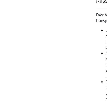
Miss
Face à
transp
I