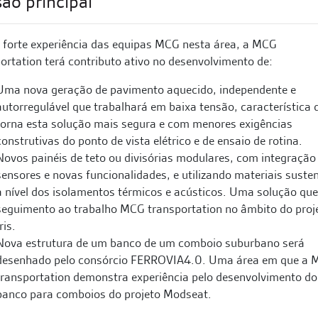
ão principal
 forte experiência das equipas MCG nesta área, a MCG
ortation terá contributo ativo no desenvolvimento de:
Uma nova geração de pavimento aquecido, independente e
autorregulável que trabalhará em baixa tensão, característica 
torna esta solução mais segura e com menores exigências
construtivas do ponto de vista elétrico e de ensaio de rotina.
Novos painéis de teto ou divisórias modulares, com integração
sensores e novas funcionalidades, e utilizando materiais suste
a nível dos isolamentos térmicos e acústicos. Uma solução que
seguimento ao trabalho MCG transportation no âmbito do proj
ris.
Nova estrutura de um banco de um comboio suburbano será
desenhado pelo consórcio FERROVIA4.0. Uma área em que a
transportation demonstra experiência pelo desenvolvimento do
banco para comboios do projeto Modseat.