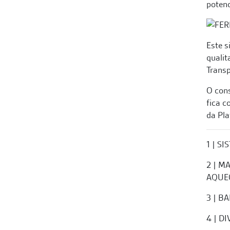
potenc
Este s
qualit
Transp
O cons
fica 
da Pla
1 | S
2 | M
AQUE
3 | B
4 | D