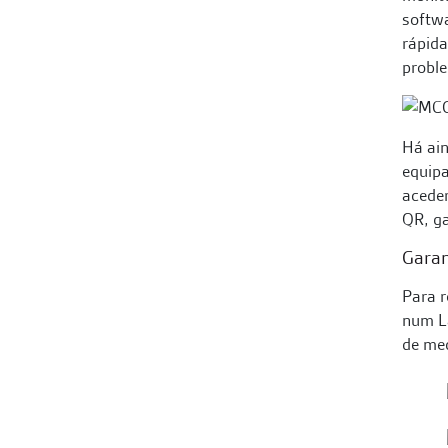
softwa
rápida
proble
Há ain
equipa
aceder
QR, ga
Garan
Para r
num L
de med