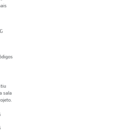
mais
códigos
tiu
a sala
ojeto.