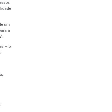
cessos
lidade
 de um
para a
W.
es – o
s
o,