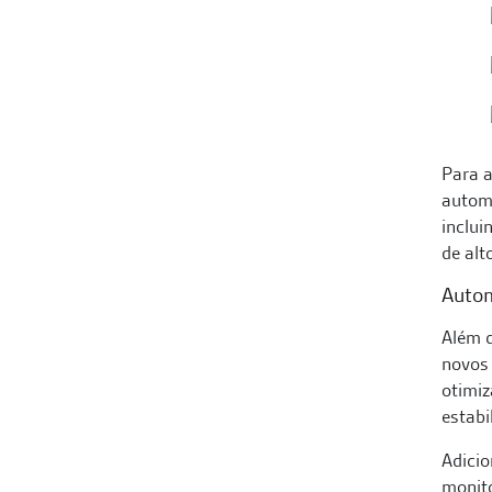
Para a
autom
inclui
de al
Autom
Além d
novos 
otimiz
estabi
Adici
monito