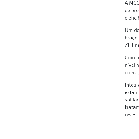
A MCG 
de pr
e efici
Um do
braço 
ZF Fri
Com u
nível 
opera
Integr
estam
soldad
tratam
revest