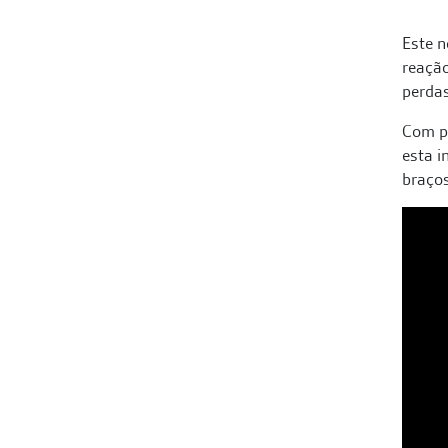
Este n
reação
perdas
Com pa
esta i
braço