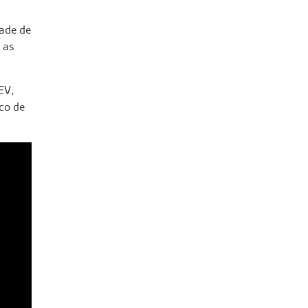
dade de
 as
EV,
co de