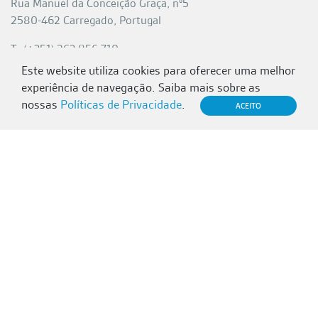
Rua Manuel da Conceição Graça, nº5
2580-462 Carregado, Portugal
T: (+351) 263 856 710
F: (+351) 263 855 926
Este website utiliza cookies para oferecer uma melhor
experiência de navegação. Saiba mais sobre as
site@mcg.pt
nossas
Políticas de Privacidade
.
ACEITO
Mais informação
Quem somos
Revista M
Trabalhar na MCG
Políticas de Privacidade
Contactos MCG
Projetos cofinanciados pela
UE