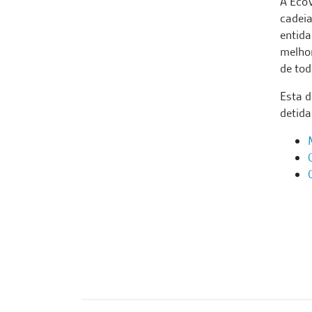
A EcoV
cadeia
entida
melhor
de tod
Esta d
detid