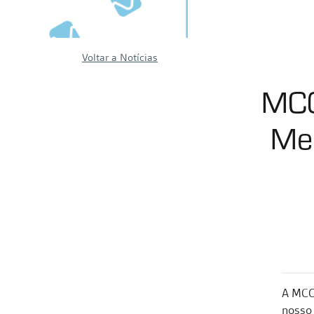
Voltar a Notícias
MCG
Med
A MCG 
nosso