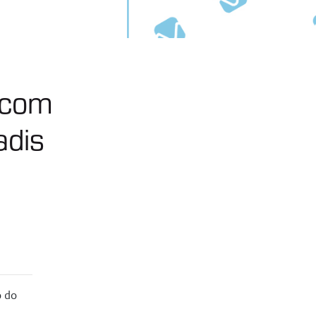
 com
adis
o do