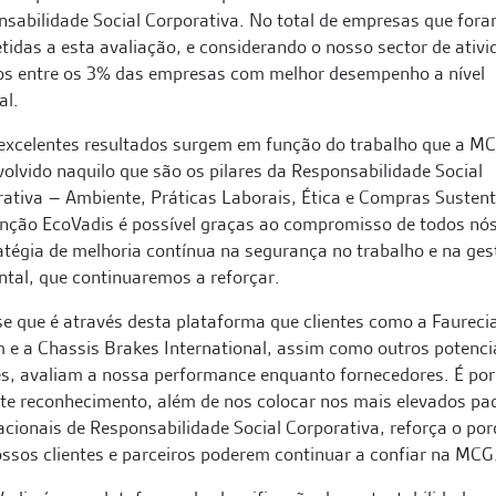
sabilidade Social Corporativa. No total de empresas que for
idas a esta avaliação, e considerando o nosso sector de ativi
os entre os 3% das empresas com melhor desempenho a nível
al.
 excelentes resultados surgem em função do trabalho que a M
olvido naquilo que são os pilares da Responsabilidade Social
ativa – Ambiente, Práticas Laborais, Ética e Compras Sustent
inção EcoVadis é possível graças ao compromisso de todos nó
atégia de melhoria contínua na segurança no trabalho e na ges
tal, que continuaremos a reforçar.
e que é através desta plataforma que clientes como a Faurecia
 e a Chassis Brakes International, assim como outros potenci
es, avaliam a nossa performance enquanto fornecedores. É por
te reconhecimento, além de nos colocar nos mais elevados pa
acionais de Responsabilidade Social Corporativa, reforça o po
ssos clientes e parceiros poderem continuar a confiar na MCG