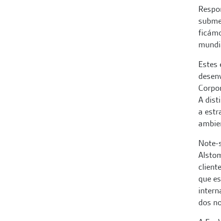
Respon
submet
ficám
mundi
Estes
desenv
Corpor
A dist
a estr
ambien
Note-s
Alstom
client
que es
intern
dos no