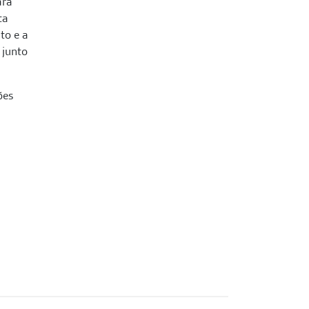
ara
ta
to e a
 junto
ões