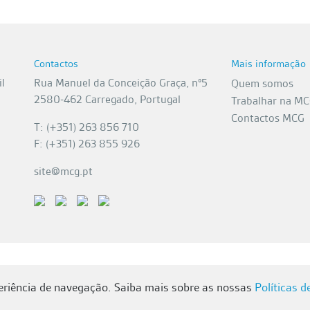
Contactos
Mais informação
l
Rua Manuel da Conceição Graça, nº5
Quem somos
2580-462 Carregado, Portugal
Trabalhar na M
Contactos MCG
T: (+351) 263 856 710
F: (+351) 263 855 926
site@mcg.pt
periência de navegação. Saiba mais sobre as nossas
Políticas d
MCG 2026 | Todos os direitos reservados