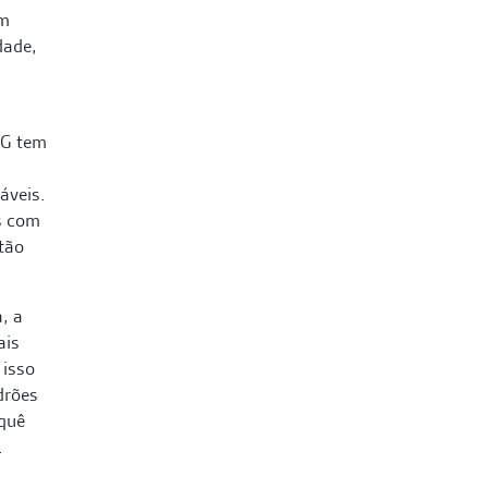
am
dade,
CG tem
áveis.
s com
tão
, a
ais
 isso
drões
rquê
.